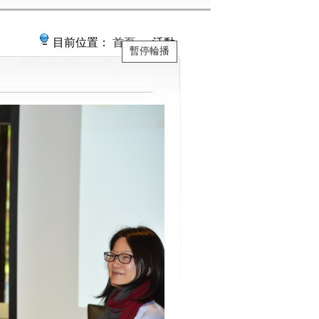
目前位置：
首頁
＞ 活動
暫停輪播