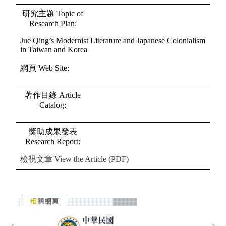
研究主題
Topic of
Research Plan
:
Jue Qing’s Modernist Literature and Japanese Colonialism
in Taiwan and Korea
網頁
Web Site
:
著作目錄
Article
Catalog
:
獎助成果發表
Research Report
:
檢視文章
View the Article (PDF)