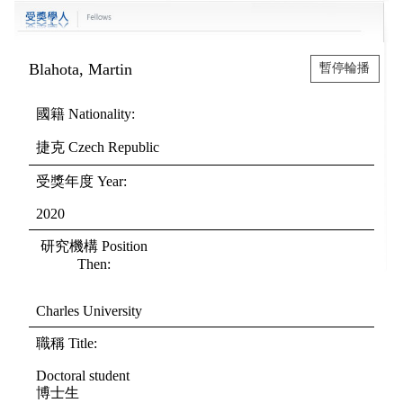
Blahota, Martin
暫停輪播
國籍
Nationality
:
捷克
Czech Republic
受獎年度
Year
:
2020
研究機構
Position
Then
:
Charles University
職稱
Title
:
Doctoral student
博士生