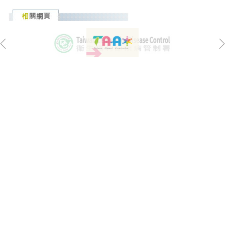
:::
漢學研究中心地址: 100201臺北市中山南路20號
漢學研究中心電話: (02)2314-7321
漢學研究中心傳真: (02)2371-2126
本網頁由外交部委託國家圖書館漢學研究中心負責網頁維護
運作
信箱:
twfellowship@ncl.edu.tw
網址:
http://ccs.ncl.edu.tw