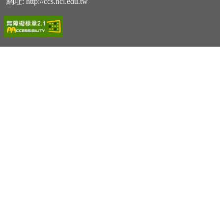
網址:
http://ccs.ncl.edu.tw