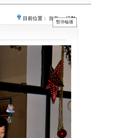
目前位置：
首頁
＞ 活動
暫停輪播