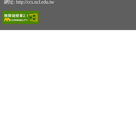
網址:
http://ccs.ncl.edu.tw