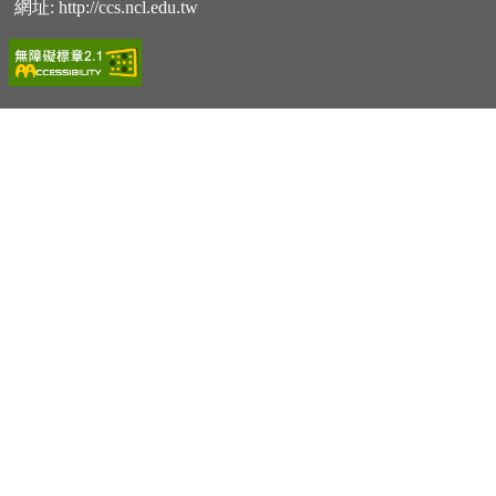
網址:
http://ccs.ncl.edu.tw