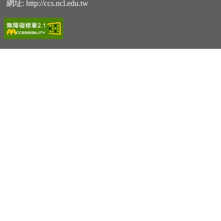
網址:
http://ccs.ncl.edu.tw