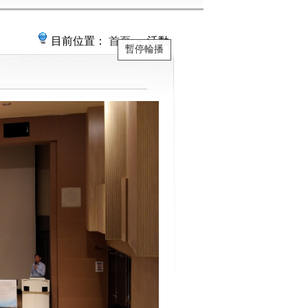
目前位置：
首頁
＞ 活動
暫停輪播