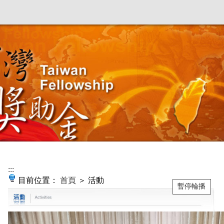
:::
目前位置：
首頁
＞ 活動
暫停輪播