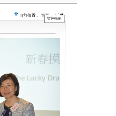
目前位置：
首頁
＞ 活動
暫停輪播