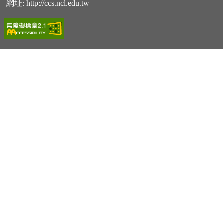
網址:
http://ccs.ncl.edu.tw