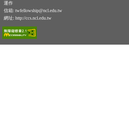
運作
信箱:
twfellowship@ncl.edu.tw
網址:
http://ccs.ncl.edu.tw