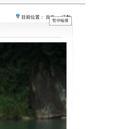
目前位置：
首頁
＞ 活動
暫停輪播