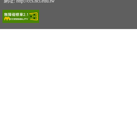
網址:
http://ccs.ncl.edu.tw