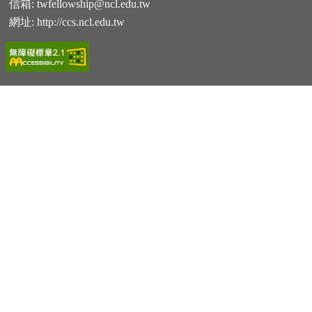
信箱:
twfellowship@ncl.edu.tw
網址:
http://ccs.ncl.edu.tw