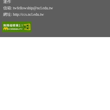
運作
信箱:
twfellowship@ncl.edu.tw
網址:
http://ccs.ncl.edu.tw