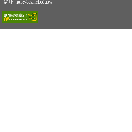
網址:
http://ccs.ncl.edu.tw