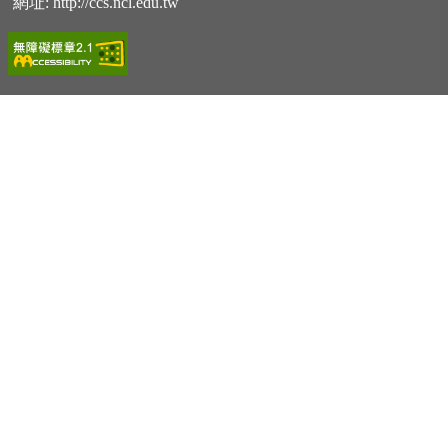
網址:
http://ccs.ncl.edu.tw