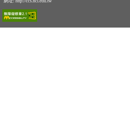
網址:
http://ccs.ncl.edu.tw