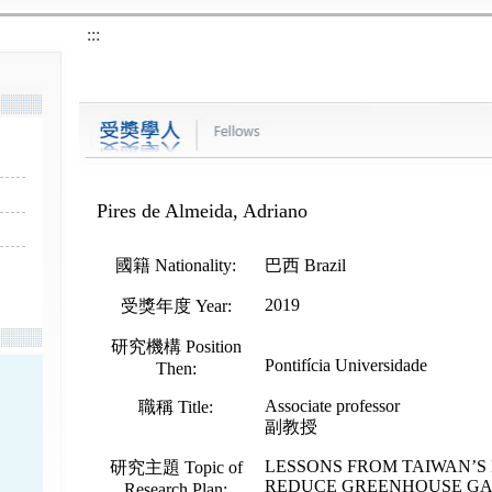
:::
Pires de Almeida, Adriano
國籍
Nationality
:
巴西
Brazil
2019
受獎年度
Year
:
研究機構
Position
Pontifícia Universidade
Then
:
Associate professor
職稱
Title
:
副教授
LESSONS FROM TAIWAN’S
研究主題
Topic of
REDUCE GREENHOUSE GAS 
Research Plan
: