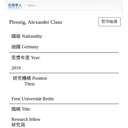
Pfennig, Alexander Claus
暫停輪播
國籍
Nationality
:
德國
Germany
受獎年度
Year
:
2019
研究機構
Position
Then
:
Freie Universität Berlin
職稱
Title
:
Research fellow
研究員