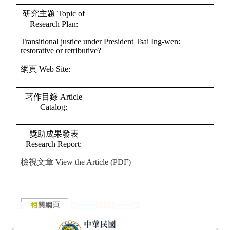
研究主題
Topic of
Research Plan
:
Transitional justice under President Tsai Ing-wen:
restorative or retributive?
網頁
Web Site
:
著作目錄
Article
Catalog
:
獎助成果發表
Research Report
:
檢視文章
View the Article (PDF)