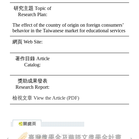
研究主題
Topic of
Research Plan
:
The effect of the country of origin on foreign consumers’
behavior in the Taiwanese market for educational services
網頁
Web Site
:
著作目錄
Article
Catalog
:
獎助成果發表
Research Report
:
檢視文章
View the Article (PDF)