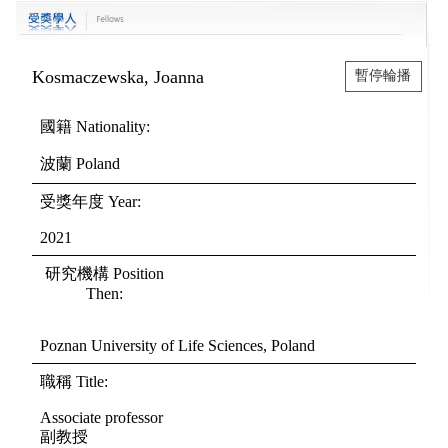
Kosmaczewska, Joanna
暫停輪播
國籍
Nationality
:
波蘭
Poland
受獎年度
Year
:
2021
研究機構
Position
Then
:
Poznan University of Life Sciences, Poland
職稱
Title
:
Associate professor
副教授