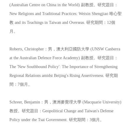
(Australian Centre on China in the World) 副教授。研究題目：
New Religions and Traditional Practices: Weixin Shengjiao 唯心聖
教 and its Teachings in Taiwan and Overseas. 研究期間：12個
月。
Roberts, Christopher：男，澳大利亞國防大學 (UNSW Canberra
at the Australian Defence Force Academy) 副教授。研究題目：
The 'New Southbound Policy': The Importance of Strengthening
Regional Relations amidst Beijing's Rising Assertiveness. 研究期
間：7個月。
Schreer, Benjamin：男，澳洲麥覺理大學 (Macquarie University)
教授。研究題目：Geopolitical Change and Taiwan's Defense
Policy under the Tsai Government. 研究期間：3個月。