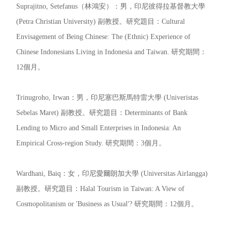
Suprajitno, Setefanus（林鴻安）：男，印尼彼得拉基督教大學
(Petra Christian University) 副教授。研究題目：Cultural
Envisagement of Being Chinese: The (Ethnic) Experience of
Chinese Indonesians Living in Indonesia and Taiwan. 研究期間：
12個月。
Trinugroho, Irwan：男，印尼塞巴斯馬特雷大學 (Univeristas
Sebelas Maret) 副教授。研究題目：Determinants of Bank
Lending to Micro and Small Enterprises in Indonesia: An
Empirical Cross-region Study. 研究期間：3個月。
Wardhani, Baiq：女，印尼愛爾朗加大學 (Universitas Airlangga)
副教授。研究題目：Halal Tourism in Taiwan: A View of
Cosmopolitanism or 'Business as Usual'? 研究期間：12個月。