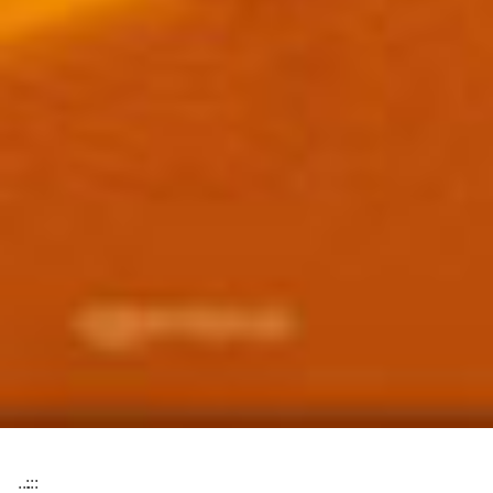
:::
:::