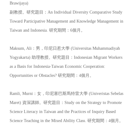
Brawijaya)
副教授。研究題目：An Individual Diversity Comparative Study
Toward Participative Management and Knowledge Management in
Taiwan and Indonesia. 研究期間：6個月。
Maksum, Ali：男，印尼日惹大學 (Universitas Muhammadiyah
Yogyakarta) 助理教授。研究題目：Indonesian Migrant Workers
as a Basis for Indonesia-Taiwan Economic Cooperation:
Opportunities or Obstacles? 研究期間：4個月。
Ramli, Murni：女，印尼塞巴斯馬特雷大學 (Univeristas Sebelas
Maret) 資深講師。研究題目：Study on the Strategy to Promote
Science Literacy in Taiwan and the Practices of Inquiry Based
Science Teaching in the Mixed Ability Class. 研究期間：4個月。