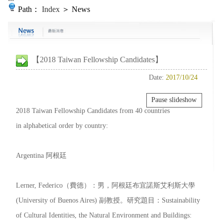
Path：
Index
＞ News
【2018 Taiwan Fellowship Candidates】
Date:
2017/10/24
Pause slideshow
2018 Taiwan Fellowship Candidates from 40 countries
in alphabetical order by country:
Argentina 阿根廷
Lerner, Federico（費德）：男，阿根廷布宜諾斯艾利斯大學
(University of Buenos Aires) 副教授。研究題目：Sustainability
of Cultural Identities, the Natural Environment and Buildings: