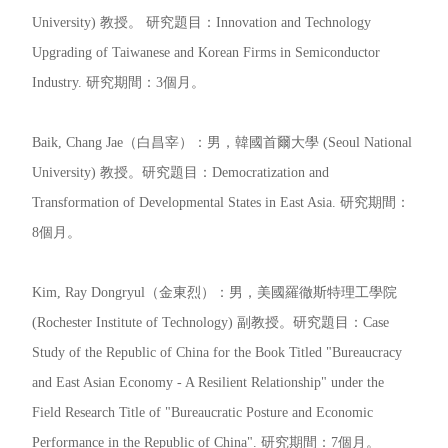
University) 教授。 研究題目：Innovation and Technology
Upgrading of Taiwanese and Korean Firms in Semiconductor
Industry. 研究期間：3個月。
Baik, Chang Jae（白昌宰）：男，韓國首爾大學 (Seoul National
University) 教授。研究題目：Democratization and
Transformation of Developmental States in East Asia. 研究期間：
8個月。
Kim, Ray Dongryul（金東烈）：男，美國羅徹斯特理工學院
(Rochester Institute of Technology) 副教授。研究題目：Case
Study of the Republic of China for the Book Titled "Bureaucracy
and East Asian Economy - A Resilient Relationship" under the
Field Research Title of "Bureaucratic Posture and Economic
Performance in the Republic of China". 研究期間：7個月。