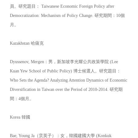
員。研究題目： Taiwanese Economic Foreign Policy after
Democratization: Mechanism of Policy Change. 研究期間：10個
月。
Kazakhstan 哈薩克
Dyussenov, Mergen：男，新加坡李光耀公共政策學院 (Lee
Kuan Yew School of Public Policy) 博士候選人。研究題目：
Who Sets the Agenda? Analyzing Attention Dynamics of Economic
Diversification in Taiwan over the Period of 2010-2014. 研究期
間：4個月。
Korea 韓國
Bae, Young Ja（裵英子）：女，韓國建國大學 (Konkuk