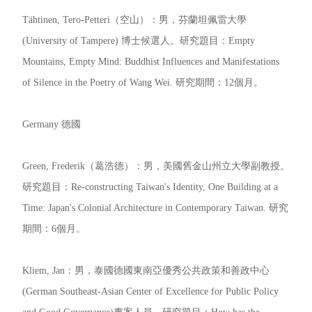
Tähtinen, Tero-Petteri（空山）：男，芬蘭坦佩雷大學
(University of Tampere) 博士候選人。研究題目：Empty
Mountains, Empty Mind: Buddhist Influences and Manifestations
of Silence in the Poetry of Wang Wei. 研究期間：12個月。
Germany 德國
Green, Frederik（葛浩德）：男，美國舊金山州立大學副教授。
研究題目：Re-constructing Taiwan's Identity, One Building at a
Time: Japan's Colonial Architecture in Contemporary Taiwan. 研究
期間：6個月。
Kliem, Jan：男，泰國德國­東南亞優秀公共政策和善政中心
(German Southeast-Asian Center of Excellence for Public Policy
and Good Governance)專案人員。研究題目：How has the