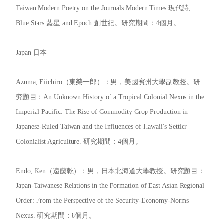
Taiwan Modern Poetry on the Journals Modern Times 現代詩,
Blue Stars 藍星 and Epoch 創世紀。研究期間：4個月。
Japan 日本
Azuma, Eiichiro（東榮一郎）：男，美國賓州大學副教授。研
究題目：An Unknown History of a Tropical Colonial Nexus in the
Imperial Pacific: The Rise of Commodity Crop Production in
Japanese-Ruled Taiwan and the Influences of Hawaii's Settler
Colonialist Agriculture. 研究期間：4個月。
Endo, Ken（遠藤乾）：男，日本北海道大學教授。研究題目：
Japan-Taiwanese Relations in the Formation of East Asian Regional
Order: From the Perspective of the Security-Economy-Norms
Nexus. 研究期間：8個月。