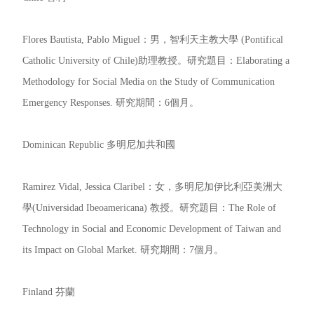
Flores Bautista, Pablo Miguel：男，智利天主教大學 (Pontifical
Catholic University of Chile)助理教授。研究題目：Elaborating a
Methodology for Social Media on the Study of Communication
Emergency Responses. 研究期間：6個月。
Dominican Republic 多明尼加共和國
Ramirez Vidal, Jessica Claribel：女，多明尼加伊比利亞美洲大
學(Universidad Ibeoamericana) 教授。研究題目：The Role of
Technology in Social and Economic Development of Taiwan and
its Impact on Global Market. 研究期間：7個月。
Finland 芬蘭