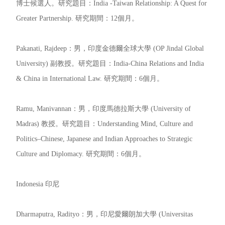
博士候選人。研究題目：India -Taiwan Relationship: A Quest for
Greater Partnership. 研究期間：12個月。
Pakanati, Rajdeep：男，印度金德爾全球大學 (OP Jindal Global
University) 副教授。研究題目：India-China Relations and India
& China in International Law. 研究期間：6個月。
Ramu, Manivannan：男，印度馬德拉斯大學 (University of
Madras) 教授。研究題目：Understanding Mind, Culture and
Politics–Chinese, Japanese and Indian Approaches to Strategic
Culture and Diplomacy. 研究期間：6個月。
Indonesia 印尼
Dharmaputra, Radityo：男，印尼愛爾朗加大學 (Universitas