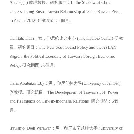
Airlangga) 助理教授。研究題目：In the Shadow of China:
Understanding Russo-Taiwan Relationship after the Russian Pivot
to Asia in 2012. 研究期間：4個月。
Hanifah, Hana：女，印尼哈比比中心 (The Habibie Center) 研究
員。研究題目：The New Southbound Policy and the ASEAN
Region: the Political Economy of Taiwan's Foreign Economic
Policy. 研究期間：6個月。
Hara, Abubakar Eby：男，印尼任抹大學(University of Jember)
副教授。研究題目：The Development of Taiwan's Soft Power
and Its Impacts on Taiwan-Indonesia Relations. 研究期間：5個
月。
Irawanto, Dodi Wirawan：男，印尼布勞爪哇大學 (University of