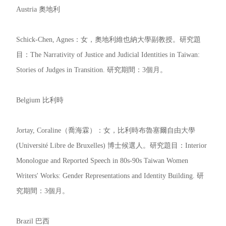
Austria 奧地利
Schick-Chen, Agnes：女，奧地利維也納大學副教授。研究題
目：The Narrativity of Justice and Judicial Identities in Taiwan:
Stories of Judges in Transition. 研究期間：3個月。
Belgium 比利時
Jortay, Coraline（喬海霖）：女，比利時布魯塞爾自由大學
(Université Libre de Bruxelles) 博士候選人。研究題目：Interior
Monologue and Reported Speech in 80s-90s Taiwan Women
Writers' Works: Gender Representations and Identity Building. 研
究期間：3個月。
Brazil 巴西