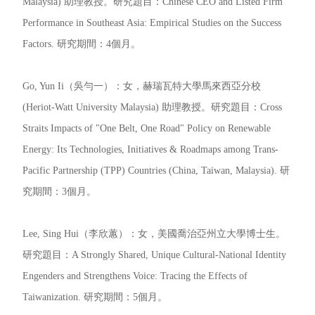
Malaysia) 助理教授。研究題目：Chinese CEO and Listed Firm
Performance in Southeast Asia: Empirical Studies on the Success
Factors. 研究期間：4個月。
Go, Yun Ii（吳勻一）：女，赫瑞瓦特大學馬來西亞分校
(Heriot-Watt University Malaysia) 助理教授。研究題目：Cross
Straits Impacts of "One Belt, One Road" Policy on Renewable
Energy: Its Technologies, Initiatives & Roadmaps among Trans-
Pacific Partnership (TPP) Countries (China, Taiwan, Malaysia). 研
究期間：3個月。
Lee, Sing Hui（李欣蕙）：女，美國喬治亞州立大學博士生。
研究題目：A Strongly Shared, Unique Cultural-National Identity
Engenders and Strengthens Voice: Tracing the Effects of
Taiwanization. 研究期間：5個月。