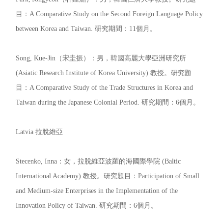
目：A Comparative Study on the Second Foreign Language Policy
between Korea and Taiwan. 研究期間：11個月。
Song, Kue-Jin（宋圭振）：男，韓國高麗大學亞洲研究所
(Asiatic Research Institute of Korea University) 教授。研究題
目：A Comparative Study of the Trade Structures in Korea and
Taiwan during the Japanese Colonial Period. 研究期間：6個月。
Latvia 拉脫維亞
Stecenko, Inna：女，拉脫維亞波羅的海國際學院 (Baltic
International Academy) 教授。研究題目：Participation of Small
and Medium-size Enterprises in the Implementation of the
Innovation Policy of Taiwan. 研究期間：6個月。