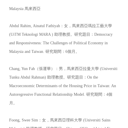
Malaysia 馬來西亞
Abdul Rahim, Ainatul Fathiyah：女，馬來西亞瑪拉工藝大學
(UiTM Teknologi MARA ) 助理教授。研究題目：Democracy
and Responsiveness: The Challenges of Political Economy in
Malaysia and Taiwan. 研究期間：6個月。
Chang, Yun Fah（張運華）：男，馬來西亞拉曼大學 (Universiti
Tunku Abdul Rahman) 助理教授。研究題目：On the
Macroeconomic Determinants of the Housing Price in Taiwan: An
Autoregressive Functional Relationship Model. 研究期間：4個
月。
Foong, Swee Sim：女，馬來西亞理科大學 (Universiti Sains