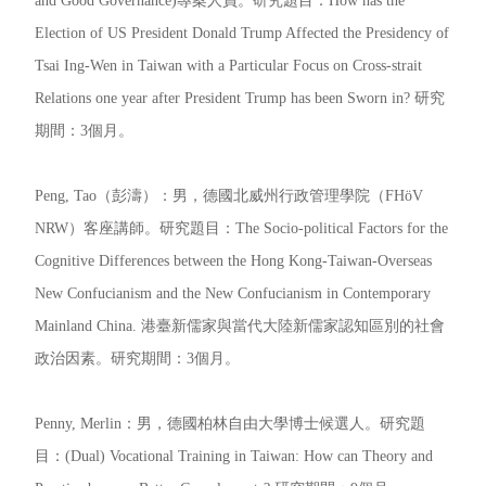
Election of US President Donald Trump Affected the Presidency of
Tsai Ing-Wen in Taiwan with a Particular Focus on Cross-strait
Relations one year after President Trump has been Sworn in? 研究
期間：3個月。
Peng, Tao（彭濤）：男，德國北威州行政管理學院（FHöV
NRW）客座講師。研究題目：The Socio-political Factors for the
Cognitive Differences between the Hong Kong-Taiwan-Overseas
New Confucianism and the New Confucianism in Contemporary
Mainland China. 港臺新儒家與當代大陸新儒家認知區別的社會
政治因素。研究期間：3個月。
Penny, Merlin：男，德國柏林自由大學博士候選人。研究題
目：(Dual) Vocational Training in Taiwan: How can Theory and