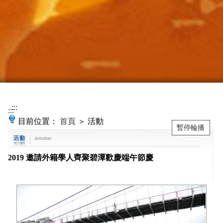
:::
:::
目前位置：
首頁
＞ 活動
暫停輪播
2019 邀請外籍學人齊聚碧潭歡慶端午節慶