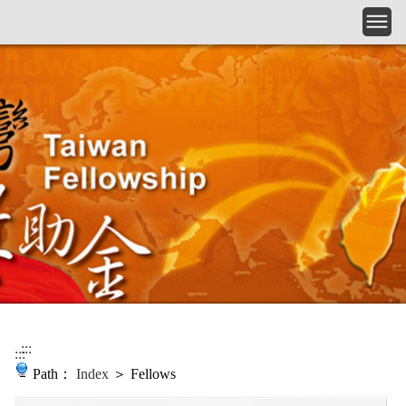
Skip to main content
:::
:::
Path：
Index
＞ Fellows